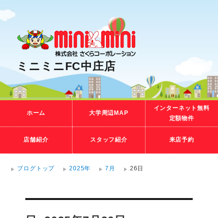
ミニミニFC中庄店
インターネット無料
ホーム
大学周辺MAP
定額物件
店舗紹介
スタッフ紹介
来店予約
ブログトップ
2025年
7月
26日