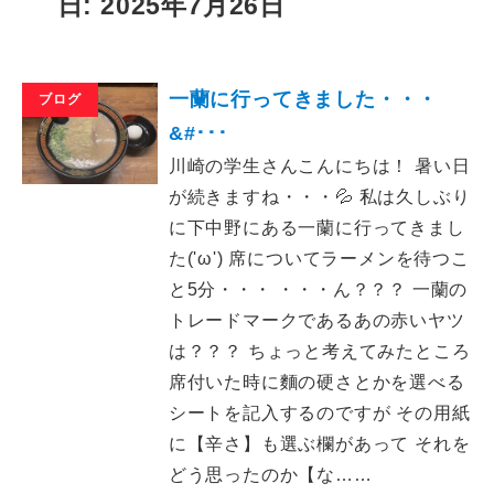
日: 2025年7月26日
一蘭に行ってきました・・・
ブログ
&#･･･
川崎の学生さんこんにちは！ 暑い日
が続きますね・・・💦 私は久しぶり
に下中野にある一蘭に行ってきまし
た('ω') 席についてラーメンを待つこ
と5分・・・ ・・・ん？？？ 一蘭の
トレードマークであるあの赤いヤツ
は？？？ ちょっと考えてみたところ
席付いた時に麵の硬さとかを選べる
シートを記入するのですが その用紙
に【辛さ】も選ぶ欄があって それを
どう思ったのか【な……