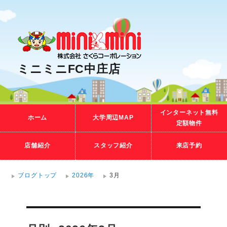
ミニミニFC中庄店
インターネット無料
ホーム
大学周辺MAP
定額物件
店舗紹介
スタッフ紹介
来店予約
ブログトップ
2026年
3月