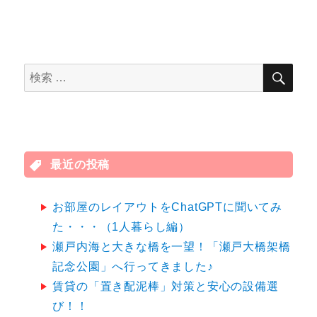
検
検
索
索
対
象:
最近の投稿
お部屋のレイアウトをChatGPTに聞いてみ
た・・・（1人暮らし編）
瀬戸内海と大きな橋を一望！「瀬戸大橋架橋
記念公園」へ行ってきました♪
賃貸の「置き配泥棒」対策と安心の設備選
び！！