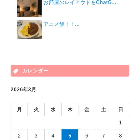
お部屋のレイアウトをChatG...
アニメ飯！！...
カレンダー
2026年3月
月
火
水
木
金
土
日
1
2
3
4
5
6
7
8