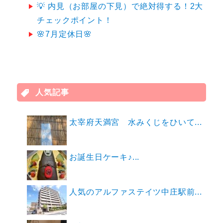
💡 内見（お部屋の下見）で絶対得する！2大
チェックポイント！
🌸7月定休日🌸
人気記事
太宰府天満宮 水みくじをひいて...
お誕生日ケーキ♪...
人気のアルファステイツ中庄駅前...