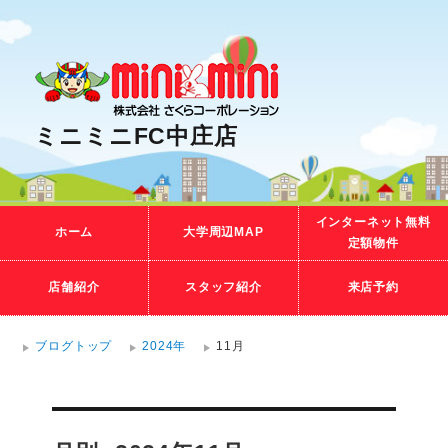
ミニミニFC中庄店
インターネット無料
ホーム
大学周辺MAP
定額物件
店舗紹介
スタッフ紹介
来店予約
ブログトップ
2024年
11月