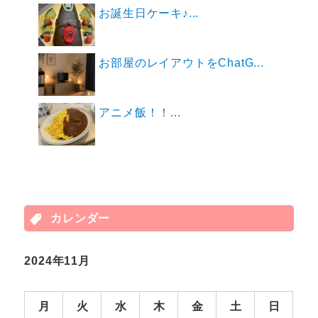
お誕生日ケーキ♪...
お部屋のレイアウトをChatG...
アニメ飯！！...
カレンダー
2024年11月
月
火
水
木
金
土
日