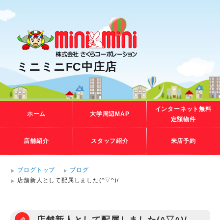
ミニミニFC中庄店
インターネット無料
ホーム
大学周辺MAP
定額物件
店舗紹介
スタッフ紹介
来店予約
ブログトップ
ブログ
店舗新人として配属しました(^▽^)/