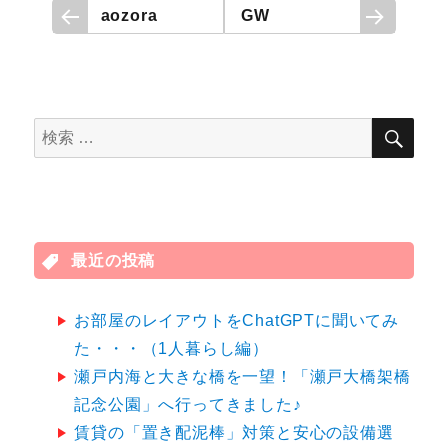
投
aozora
GW
稿
ナ
検
検
ビ
索
索
ゲ
対
象:
ー
最近の投稿
シ
ョ
お部屋のレイアウトをChatGPTに聞いてみ
た・・・（1人暮らし編）
ン
瀬戸内海と大きな橋を一望！「瀬戸大橋架橋
記念公園」へ行ってきました♪
賃貸の「置き配泥棒」対策と安心の設備選