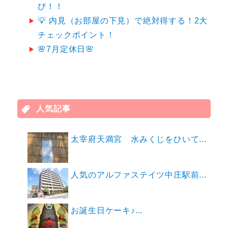
び！！
💡 内見（お部屋の下見）で絶対得する！2大
チェックポイント！
🌸7月定休日🌸
人気記事
太宰府天満宮 水みくじをひいて...
人気のアルファステイツ中庄駅前...
お誕生日ケーキ♪...