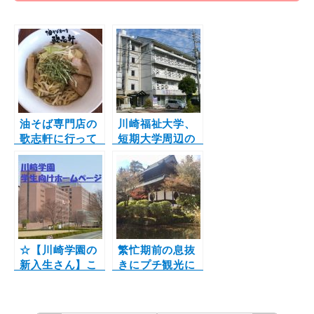
e
t
e
i
t
b
l
e
o
r
o
k
油そば専門店の
川崎福祉大学、
歌志軒に行って
短期大学周辺の
きました！！
最新お部屋情
報！
☆【川崎学園の
繁忙期前の息抜
新入生さん】こ
きにプチ観光に
れからお部屋を
行って来ました♪
探す方へ☆