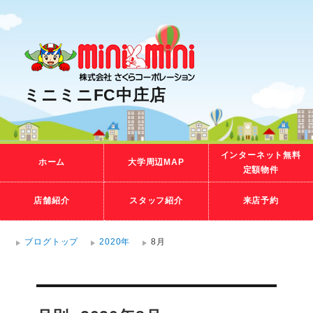
ミニミニFC中庄店
インターネット無料
ホーム
大学周辺MAP
定額物件
店舗紹介
スタッフ紹介
来店予約
ブログトップ
2020年
8月