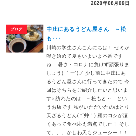
2020年08月09日
中庄にあるうどん屋さん ～松
ブログ
も･･･
川崎の学生さんこんにちは！ セミが
鳴き始めて夏もいよいよ本番です
ね！ 暑さ・コロナに負けず頑張りま
しょう( ｀ー´)ノ 少し前に中庄にあ
るうどん屋さんに行ってきたので 今
回はそちらをご紹介したいと思いま
す♪ 訪れたのは ～松もと～ とい
うお店です 私がいただいたのはとり
天ざるうどん( *´艸｀) 麺のコシが凄
くあって食べ応え満点でした！ そし
て、、、かしわ天もジューシー！！