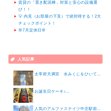
賃貸の「置き配泥棒」対策と安心の設備選
び！！
💡 内見（お部屋の下見）で絶対得する！2大
チェックポイント！
🌸7月定休日🌸
人気記事
太宰府天満宮 水みくじをひいて...
お誕生日ケーキ♪...
人気のアルファステイツ中庄駅前...