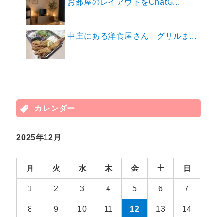
お部屋のレイアウトをChatG...
中庄にある洋食屋さん グリルま...
カレンダー
2025年12月
月
火
水
木
金
土
日
1
2
3
4
5
6
7
8
9
10
11
12
13
14