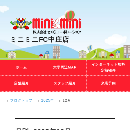
ミニミニFC中庄店
インターネット無料
ホーム
大学周辺MAP
定額物件
店舗紹介
スタッフ紹介
来店予約
ブログトップ
2025年
12月