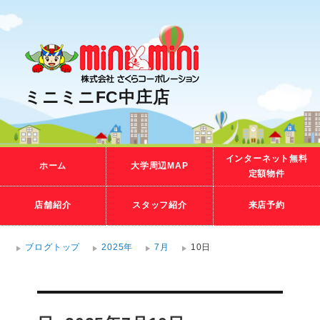
ミニミニFC中庄店
インターネット無料
ホーム
大学周辺MAP
定額物件
店舗紹介
スタッフ紹介
来店予約
ブログトップ
2025年
7月
10日