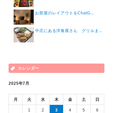
お部屋のレイアウトをChatG...
中庄にある洋食屋さん グリルま...
カレンダー
2025年7月
月
火
水
木
金
土
日
1
2
3
4
5
6