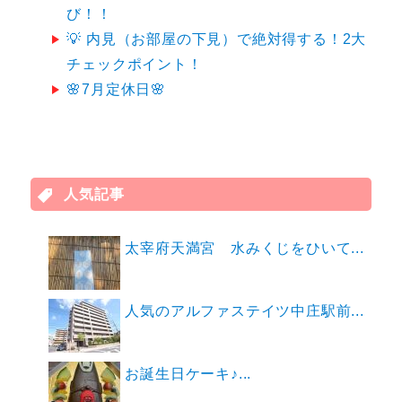
び！！
💡 内見（お部屋の下見）で絶対得する！2大
チェックポイント！
🌸7月定休日🌸
人気記事
太宰府天満宮 水みくじをひいて...
人気のアルファステイツ中庄駅前...
お誕生日ケーキ♪...