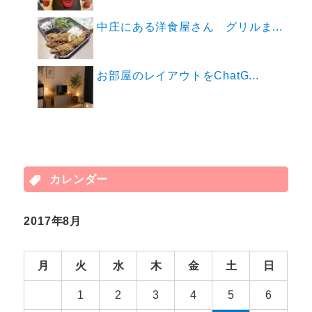
中庄にある洋食屋さん グリルま...
お部屋のレイアウトをChatG...
カレンダー
2017年8月
月
火
水
木
金
土
日
1
2
3
4
5
6