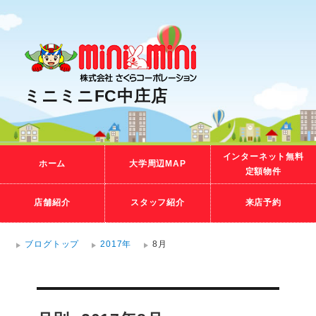
ミニミニFC中庄店
インターネット無料
ホーム
大学周辺MAP
定額物件
店舗紹介
スタッフ紹介
来店予約
ブログトップ
2017年
8月