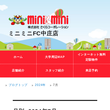
ミニミニFC中庄店
インターネット無料
ホーム
大学周辺MAP
定額物件
店舗紹介
スタッフ紹介
来店予約
ブログトップ
2024年
7月