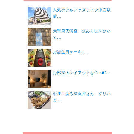
人気のアルファステイツ中庄駅
前...
太宰府天満宮 水みくじをひい
て...
お誕生日ケーキ♪...
お部屋のレイアウトをChatG...
中庄にある洋食屋さん グリル
ま...