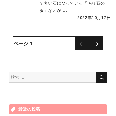
て丸い石になっている「鳴り石の
浜」などが……
2022年10月17日
投
ページ
1
次の
稿
ペー
ジ
ナ
検
検
索
ビ
索
対
ゲ
象:
ー
最近の投稿