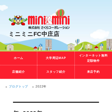
ミニミニFC中庄店
インターネット無料
ホーム
大学周辺MAP
定額物件
店舗紹介
スタッフ紹介
来店予約
ブログトップ
2022年