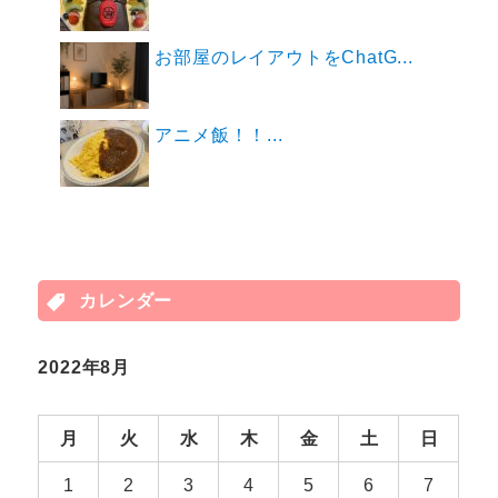
お部屋のレイアウトをChatG...
アニメ飯！！...
カレンダー
2022年8月
月
火
水
木
金
土
日
1
2
3
4
5
6
7