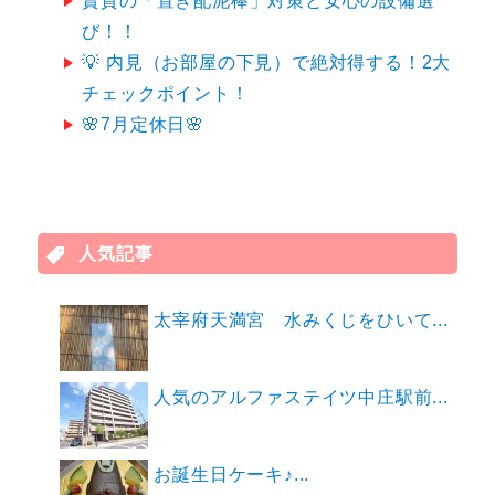
賃貸の「置き配泥棒」対策と安心の設備選
び！！
💡 内見（お部屋の下見）で絶対得する！2大
チェックポイント！
🌸7月定休日🌸
人気記事
太宰府天満宮 水みくじをひいて...
人気のアルファステイツ中庄駅前...
お誕生日ケーキ♪...