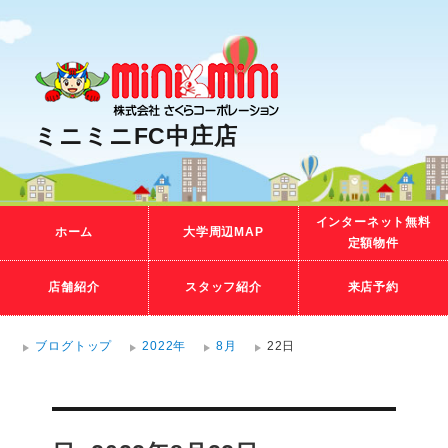
ミニミニFC中庄店
インターネット無料
ホーム
大学周辺MAP
定額物件
店舗紹介
スタッフ紹介
来店予約
ブログトップ
2022年
8月
22日