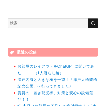
検
検
索
索
対
象:
最近の投稿
お部屋のレイアウトをChatGPTに聞いてみ
た・・・（1人暮らし編）
瀬戸内海と大きな橋を一望！「瀬戸大橋架橋
記念公園」へ行ってきました♪
賃貸の「置き配泥棒」対策と安心の設備選
び！！