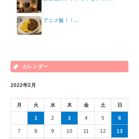
アニメ飯！！...
カレンダー
2022年2月
月
火
水
木
金
土
日
1
2
3
4
5
6
7
8
9
10
11
12
13