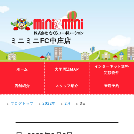
ミニミニFC中庄店
インターネット無料
ホーム
大学周辺MAP
定額物件
店舗紹介
スタッフ紹介
来店予約
ブログトップ
2022年
2月
3日