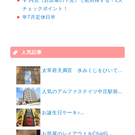
💡 内見（お部屋の下見）で絶対得する！2大
チェックポイント！
🌸7月定休日🌸
人気記事
太宰府天満宮 水みくじをひいて...
人気のアルファステイツ中庄駅前...
お誕生日ケーキ♪...
お部屋のレイアウトをChatG...