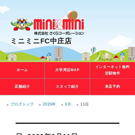
ミニミニFC中庄店
インターネット無料
ホーム
大学周辺MAP
定額物件
店舗紹介
スタッフ紹介
来店予約
ブログトップ
2026年
6月
11日