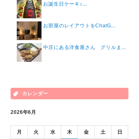
お誕生日ケーキ♪...
お部屋のレイアウトをChatG...
中庄にある洋食屋さん グリルま...
カレンダー
2026年6月
月
火
水
木
金
土
日