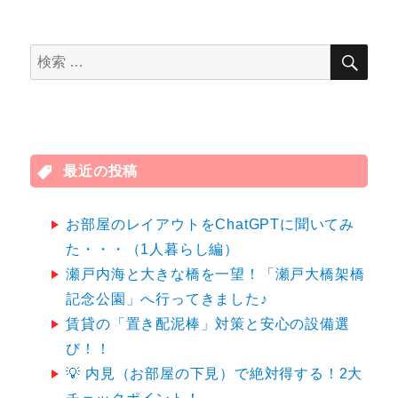
検
検
索
索
対
象:
最近の投稿
お部屋のレイアウトをChatGPTに聞いてみ
た・・・（1人暮らし編）
瀬戸内海と大きな橋を一望！「瀬戸大橋架橋
記念公園」へ行ってきました♪
賃貸の「置き配泥棒」対策と安心の設備選
び！！
💡 内見（お部屋の下見）で絶対得する！2大