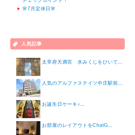
チェックポイント！
🌸7月定休日🌸
人気記事
太宰府天満宮 水みくじをひいて...
人気のアルファステイツ中庄駅前...
お誕生日ケーキ♪...
お部屋のレイアウトをChatG...