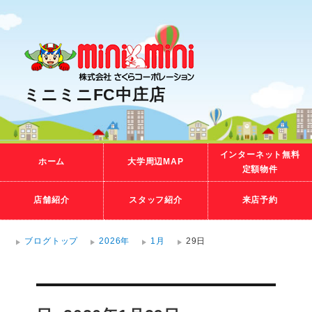
ミニミニFC中庄店
インターネット無料
ホーム
大学周辺MAP
定額物件
店舗紹介
スタッフ紹介
来店予約
ブログトップ
2026年
1月
29日