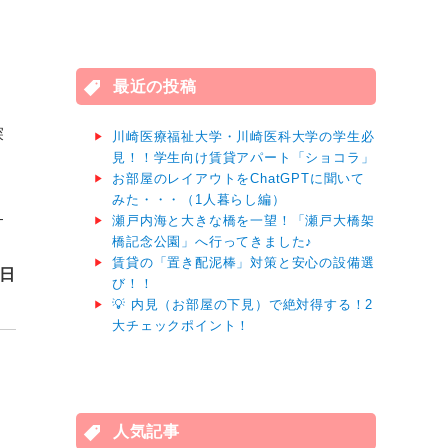
対
象:
最近の投稿
探
川崎医療福祉大学・川崎医科大学の学生必
見！！学生向け賃貸アパート「ショコラ」
お部屋のレイアウトをChatGPTに聞いて
みた・・・（1人暮らし編）
―
瀬戸内海と大きな橋を一望！「瀬戸大橋架
橋記念公園」へ行ってきました♪
賃貸の「置き配泥棒」対策と安心の設備選
0日
び！！
💡 内見（お部屋の下見）で絶対得する！2
大チェックポイント！
人気記事