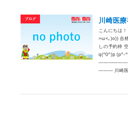
川崎医療
ブログ
こんにちは！ 
>ω<｡)o)
しの予約枠 空
q(^0^)p (p^-
――――――
――― 川崎