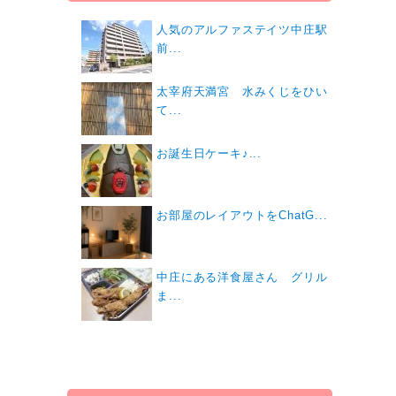
人気のアルファステイツ中庄駅
前...
太宰府天満宮 水みくじをひい
て...
お誕生日ケーキ♪...
お部屋のレイアウトをChatG...
中庄にある洋食屋さん グリル
ま...