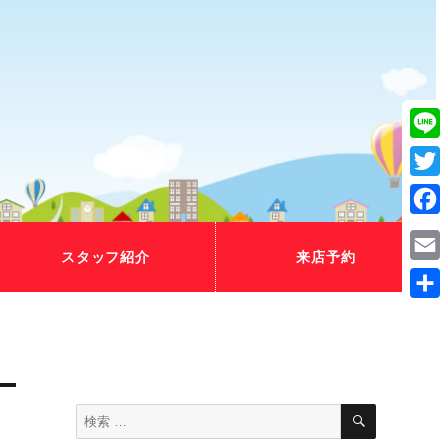
Line
Twitt
Fac
スタッフ紹介
来店予約
Emai
共
有
検
検
索
索