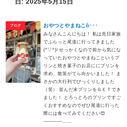
日: 2025年5月15日
おやつとやまねこὃ･･･
ブログ
みなさんこんにちは！ 私は先日家族
でふらっと尾道に行ってきました
(^▽^)/ せっかくなので前から気にな
っていたおやつとやまねこというプ
リンと焼き菓子のお店ににプリンを
求め、散策がてら向かいました！ ま
さかの大行列でびっくりしました
（笑） 並んだ末プリンをＧＥＴでき
ました！ とろっとろのプリンですご
くおすすめなのでぜひ尾道に行った
際には食べてみてください😍
――――……