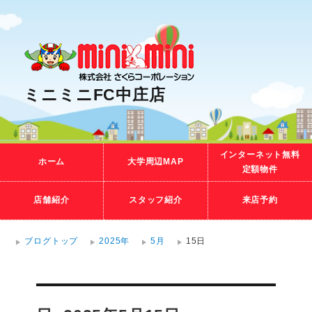
ミニミニFC中庄店
インターネット無料
ホーム
大学周辺MAP
定額物件
店舗紹介
スタッフ紹介
来店予約
ブログトップ
2025年
5月
15日