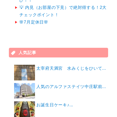
び！！
💡 内見（お部屋の下見）で絶対得する！2大
チェックポイント！
🌸7月定休日🌸
人気記事
太宰府天満宮 水みくじをひいて...
人気のアルファステイツ中庄駅前...
お誕生日ケーキ♪...