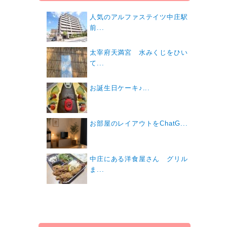
人気のアルファステイツ中庄駅
前...
太宰府天満宮 水みくじをひい
て...
お誕生日ケーキ♪...
お部屋のレイアウトをChatG...
中庄にある洋食屋さん グリル
ま...