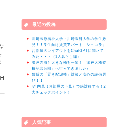
対
象:
最近の投稿
ま
川崎医療福祉大学・川崎医科大学の学生必
見！！学生向け賃貸アパート「ショコラ」
な
お部屋のレイアウトをChatGPTに聞いて
を
みた・・・（1人暮らし編）
味
瀬戸内海と大きな橋を一望！「瀬戸大橋架
橋記念公園」へ行ってきました♪
賃貸の「置き配泥棒」対策と安心の設備選
1日
び！！
💡 内見（お部屋の下見）で絶対得する！2
大チェックポイント！
人気記事