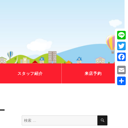
Line
Twitt
Fac
スタッフ紹介
来店予約
Emai
共
有
検
検
索
索