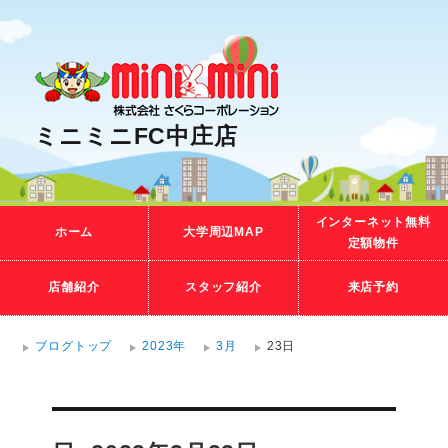
ミニミニFC中庄店
インターネット無料
ホーム
大学周辺MAP
定額物件
店舗紹介
スタッフ紹介
来店予約
ブログトップ
2023年
3月
23日