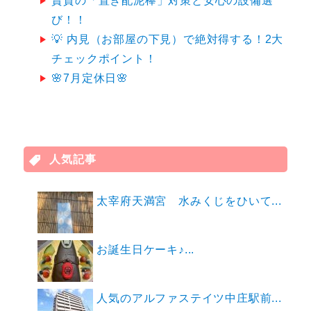
賃貸の「置き配泥棒」対策と安心の設備選
び！！
💡 内見（お部屋の下見）で絶対得する！2大
チェックポイント！
🌸7月定休日🌸
人気記事
太宰府天満宮 水みくじをひいて...
お誕生日ケーキ♪...
人気のアルファステイツ中庄駅前...