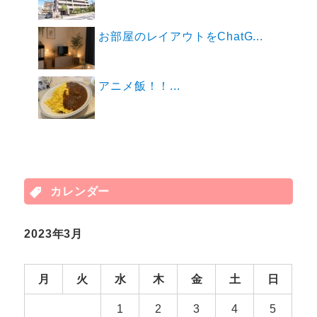
お部屋のレイアウトをChatG...
アニメ飯！！...
カレンダー
2023年3月
月
火
水
木
金
土
日
1
2
3
4
5