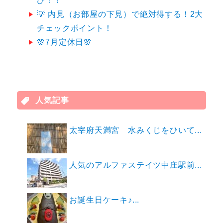
び！！
💡 内見（お部屋の下見）で絶対得する！2大
チェックポイント！
🌸7月定休日🌸
人気記事
太宰府天満宮 水みくじをひいて...
人気のアルファステイツ中庄駅前...
お誕生日ケーキ♪...