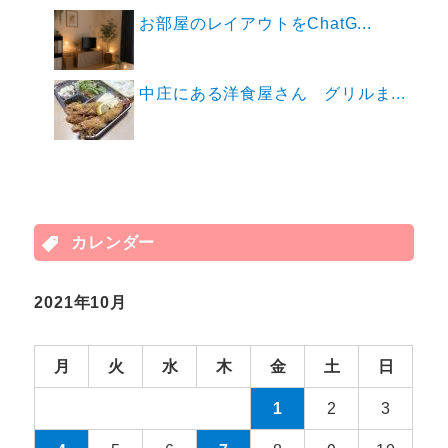
お部屋のレイアウトをChatG...
中庄にある洋食屋さん グリルま...
カレンダー
2021年10月
月
火
水
木
金
土
日
1
2
3