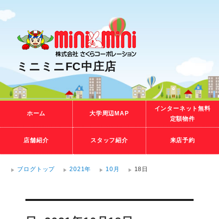
ミニミニFC中庄店
インターネット無料
ホーム
大学周辺MAP
定額物件
店舗紹介
スタッフ紹介
来店予約
ブログトップ
2021年
10月
18日