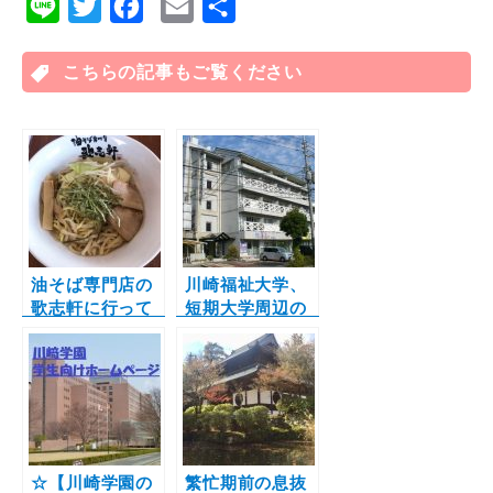
L
T
F
E
共
i
w
a
m
有
n
こちらの記事もご覧ください
i
c
a
e
t
e
i
t
b
l
e
o
r
o
k
油そば専門店の
川崎福祉大学、
歌志軒に行って
短期大学周辺の
きました！！
最新お部屋情
報！
☆【川崎学園の
繁忙期前の息抜