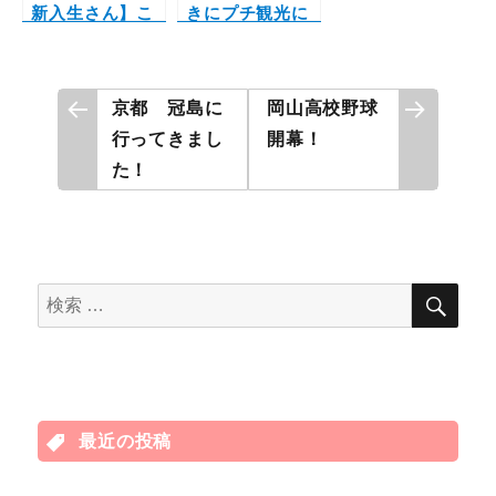
新入生さん】こ
きにプチ観光に
れからお部屋を
行って来ました♪
探す方へ☆
投
京都 冠島に
岡山高校野球
行ってきまし
開幕！
稿
た！
ナ
ビ
ゲ
検
検
索
索
ー
対
シ
象:
ョ
最近の投稿
ン