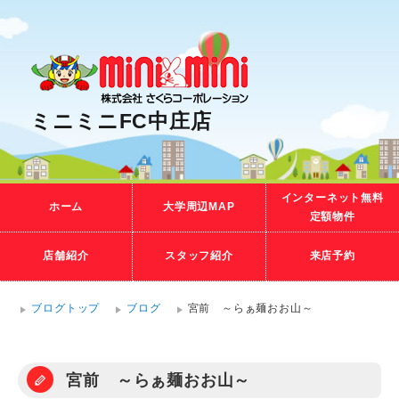
ミニミニFC中庄店
インターネット無料
ホーム
大学周辺MAP
定額物件
店舗紹介
スタッフ紹介
来店予約
ブログトップ
ブログ
宮前 ～らぁ麺おお山～
宮前 ～らぁ麺おお山～