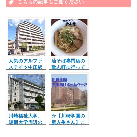
n
こちらの記事もご覧ください
i
c
a
e
t
e
i
t
b
l
e
o
r
o
k
人気のアルファ
油そば専門店の
ステイツ中庄駅
歌志軒に行って
前Ⅱに空きが出
きました！！
ます！
川崎福祉大学、
☆【川崎学園の
短期大学周辺の
新入生さん】こ
最新お部屋情
れからお部屋を
報！
探す方へ☆