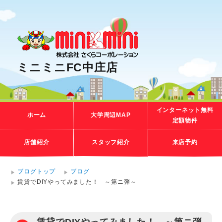
ミニミニFC中庄店
インターネット無料
ホーム
大学周辺MAP
定額物件
店舗紹介
スタッフ紹介
来店予約
ブログトップ
ブログ
賃貸でDIYやってみました！ ～第ニ弾～