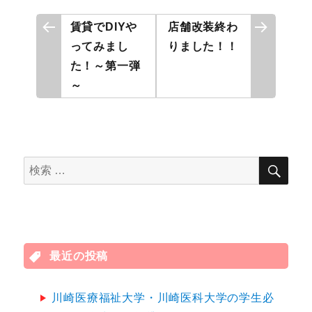
投
賃貸でDIYや
店舗改装終わ
ってみまし
りました！！
稿
た！～第一弾
ナ
～
ビ
ゲ
検
検
ー
索
索
シ
対
象:
ョ
最近の投稿
ン
川崎医療福祉大学・川崎医科大学の学生必