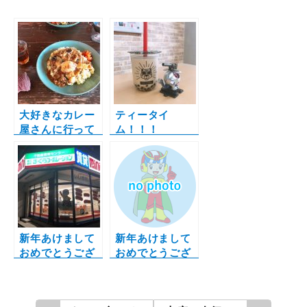
e
t
e
i
t
b
l
e
o
r
o
k
大好きなカレー
ティータイ
屋さんに行って
ム！！！
きました。
新年あけまして
新年あけまして
おめでとうござ
おめでとうござ
います！
います