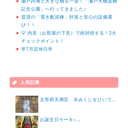
瀬戸内海と大きな橋を一望！「瀬戸大橋架橋
記念公園」へ行ってきました♪
賃貸の「置き配泥棒」対策と安心の設備選
び！！
💡 内見（お部屋の下見）で絶対得する！2大
チェックポイント！
🌸7月定休日🌸
人気記事
太宰府天満宮 水みくじをひいて...
お誕生日ケーキ♪...