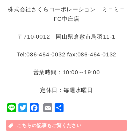
株式会社さくらコーポレーション ミニミニ
FC中庄店
〒710-0012 岡山県倉敷市鳥羽11-1
Tel:086-464-0032 fax:086-464-0132
営業時間：10:00～19:00
定休日：毎週水曜日
L
T
F
E
共
i
w
a
m
有
n
こちらの記事もご覧ください
i
c
a