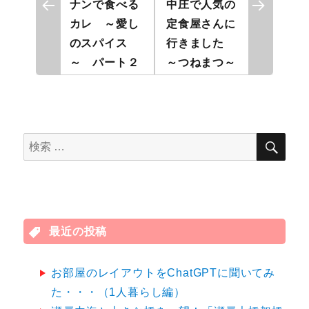
投
ナンで食べる
中庄で人気の
カレ ～愛し
定食屋さんに
稿
のスパイス
行きました
ナ
～ パート２
～つねまつ～
ビ
ゲ
検
検
ー
索
索
シ
対
象:
ョ
最近の投稿
ン
お部屋のレイアウトをChatGPTに聞いてみ
た・・・（1人暮らし編）