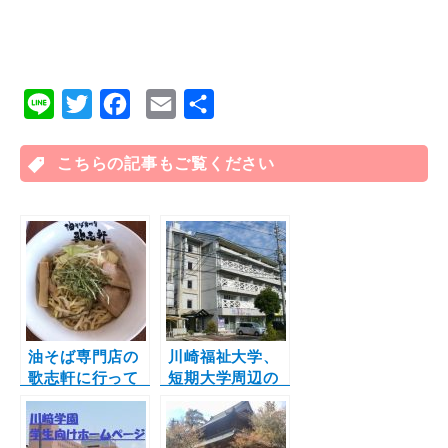
L
T
F
E
共
i
w
a
m
有
n
こちらの記事もご覧ください
i
c
a
e
t
e
i
t
b
l
e
o
r
o
k
油そば専門店の
川崎福祉大学、
歌志軒に行って
短期大学周辺の
きました！！
最新お部屋情
報！