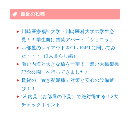
シ
象:
ョ
最近の投稿
ン
川崎医療福祉大学・川崎医科大学の学生必
見！！学生向け賃貸アパート「ショコラ」
お部屋のレイアウトをChatGPTに聞いてみ
た・・・（1人暮らし編）
瀬戸内海と大きな橋を一望！「瀬戸大橋架橋
記念公園」へ行ってきました♪
賃貸の「置き配泥棒」対策と安心の設備選
び！！
💡 内見（お部屋の下見）で絶対得する！2大
チェックポイント！