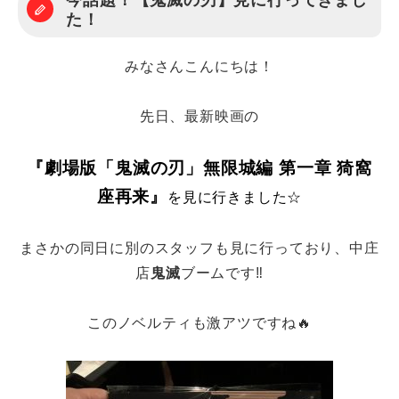
今話題！【鬼滅の刃】見に行ってきまし
た！
みなさんこんにちは！
先日、最新映画の
『劇場版「鬼滅の刃」無限城編 第一章 猗窩
座再来』
を
見に行きました☆
まさかの同日に別のスタッフも見に行っており、中庄
店
鬼滅
ブームです‼
このノベルティも激アツですね🔥