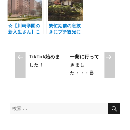
☆【川崎学園の
繁忙期前の息抜
新入生さん】こ
きにプチ観光に
れからお部屋を
行って来ました♪
探す方へ☆
投
TikTok始めま
一蘭に行って
した！
きまし
稿
た・・・🍜
ナ
ビ
ゲ
検
検
索
索
ー
対