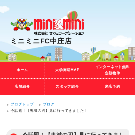
ミニミニFC中庄店
インターネット無料
ホーム
大学周辺MAP
定額物件
店舗紹介
スタッフ紹介
来店予約
ブログトップ
ブログ
今話題！【鬼滅の刃】見に行ってきました！