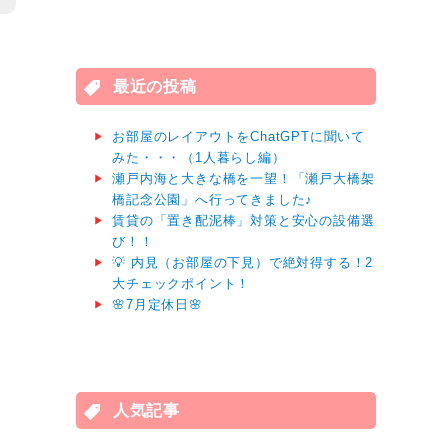
対
象:
最近の投稿
お部屋のレイアウトをChatGPTに聞いて
みた・・・（1人暮らし編）
瀬戸内海と大きな橋を一望！「瀬戸大橋架
橋記念公園」へ行ってきました♪
賃貸の「置き配泥棒」対策と安心の設備選
び！！
💡 内見（お部屋の下見）で絶対得する！2
大チェックポイント！
🌸7月定休日🌸
人気記事