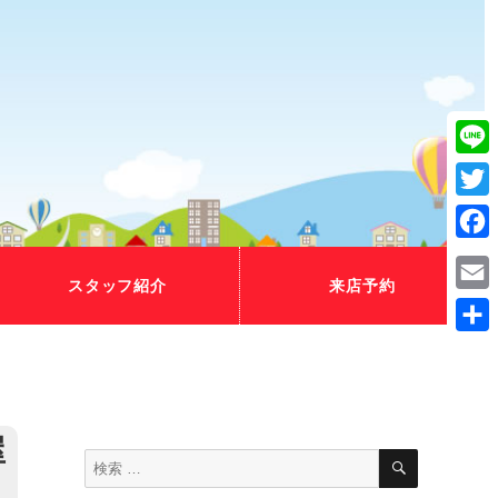
Line
Twitt
Fac
スタッフ紹介
来店予約
Emai
共
有
屋
検
検
索
索