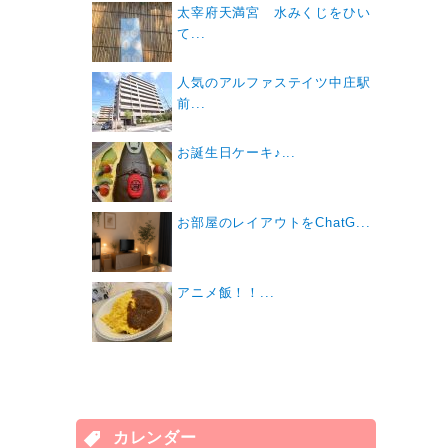
太宰府天満宮 水みくじをひい
て...
人気のアルファステイツ中庄駅
前...
お誕生日ケーキ♪...
お部屋のレイアウトをChatG...
アニメ飯！！...
カレンダー