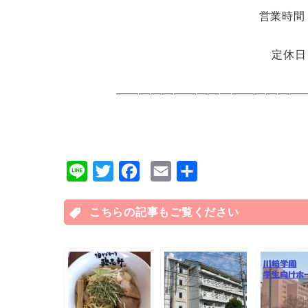
営業時間：1
定休日
――――――――――――――――
L
T
F
E
共
i
w
a
m
有
n
こちらの記事もご覧ください
i
c
a
e
t
e
i
t
b
l
e
o
r
o