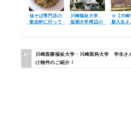
k
油そば専門店の
川崎福祉大学、
☆【川崎
歌志軒に行って
短期大学周辺の
新入生さ
きました！！
最新お部屋情
れからお
報！
探す方へ
投
川崎医療福祉大学・川崎医科大学 学生さ
け物件のご紹介！
稿
ナ
ビ
ゲ
ー
シ