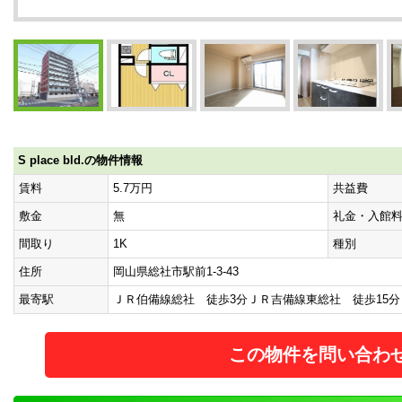
S place bld.の物件情報
賃料
5.7万円
共益費
敷金
無
礼金・入館
間取り
1K
種別
住所
岡山県総社市駅前1-3-43
最寄駅
ＪＲ伯備線総社 徒歩3分ＪＲ吉備線東総社 徒歩15分
この物件を問い合わ