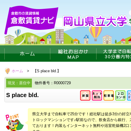
ホーム
> 【S place bld.】
現況：居住中
物件番号：R0000729
S place bld.
県立大学まで自転車で25分です！総社駅は徒歩3分の好立地
トロックマンションです♪駅前なので、飲食店から銀行、
ております！内装もインターネット無料や浴室乾燥機2口