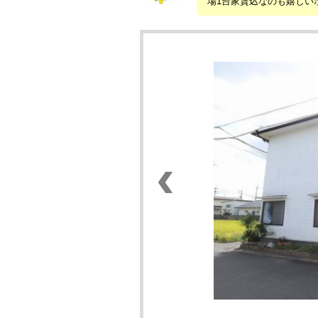
場1台家賃込なのも嬉しい