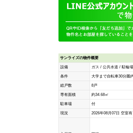
サンライズの物件概要
設備
ガス / 公共水道 / 駐
条件
大学まで自転車30分圏内 
総戸数
8戸
専有面積
約34.68㎡
駐車場
付
現況
2026年08月07日 空室