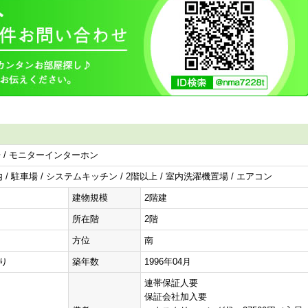
輪場 / モニターインターホン
/ 駐車場 / システムキッチン / 2階以上 / 室内洗濯機置場 / エアコン
建物規模
2階建
所在階
2階
方位
南
有り
築年数
1996年04月
連帯保証人要
保証会社加入要