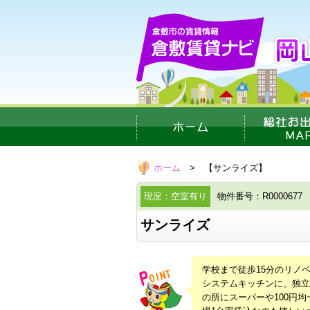
ホーム
> 【サンライズ】
現況：空室有り
物件番号：R0000677
サンライズ
学校まで徒歩15分のリノ
システムキッチンに、独立
の所にスーパーや100円