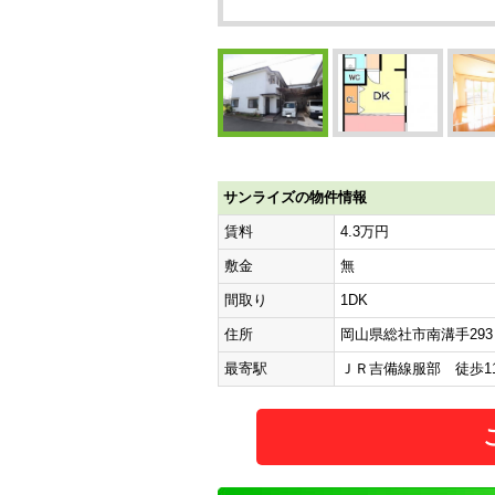
サンライズの物件情報
賃料
4.3万円
敷金
無
間取り
1DK
住所
岡山県総社市南溝手293
最寄駅
ＪＲ吉備線服部 徒歩1