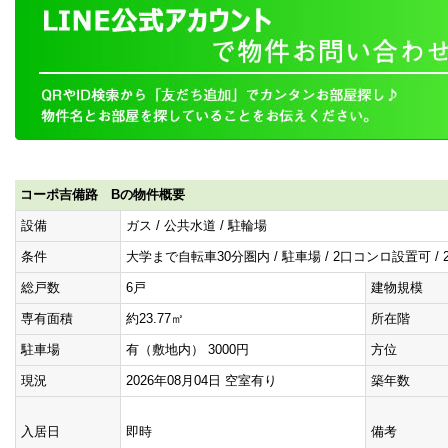
コーポ吉備路 Bの物件概要
設備
ガス / 公共水道 / 駐輪場
条件
大学まで自転車30分圏内 / 駐車場 / 2口コンロ設置可 / 
総戸数
6戸
建物規模
専有面積
約23.77㎡
所在階
駐車場
有（敷地内） 3000円
方位
現況
2026年08月04日 空室有り
築年数
入居日
即時
備考