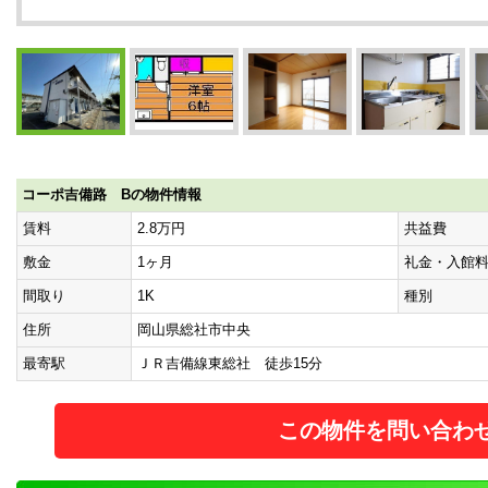
コーポ吉備路 Bの物件情報
賃料
2.8万円
共益費
敷金
1ヶ月
礼金・入館
間取り
1K
種別
住所
岡山県総社市中央
最寄駅
ＪＲ吉備線東総社 徒歩15分
この物件を問い合わ