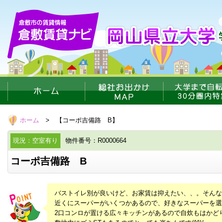
ホーム
> 【コーポ吉備路 B】
現況：空室有り
物件番号：R0000664
コーポ吉備路 B
バストイレ別が良いけど、お家賃は抑えたい、、。そんな
近くにスーパーがいくつかあるので、好きなスーパーを選べま
2口コンロが置ける広々キッチンがあるので自炊もはかど