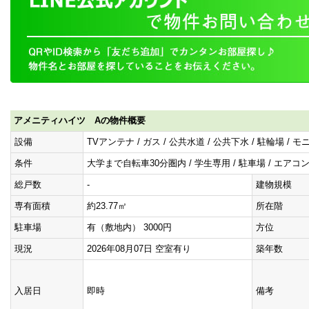
アメニティハイツ Aの物件概要
設備
TVアンテナ / ガス / 公共水道 / 公共下水 / 駐輪場 /
条件
大学まで自転車30分圏内 / 学生専用 / 駐車場 / エアコ
総戸数
-
建物規模
専有面積
約23.77㎡
所在階
駐車場
有（敷地内） 3000円
方位
現況
2026年08月07日 空室有り
築年数
入居日
即時
備考