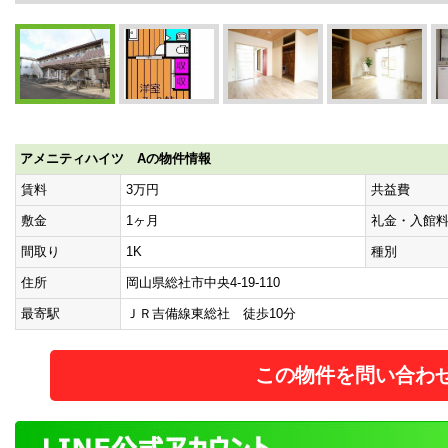
アメニティハイツ Aの物件情報
賃料
3万円
共益費
敷金
1ヶ月
礼金・入館
間取り
1K
種別
住所
岡山県総社市中央4-19-110
最寄駅
ＪＲ吉備線東総社 徒歩10分
この物件を問い合わ