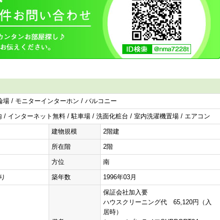
駐輪場 / モニターインターホン / バルコニー
/ インターネット無料 / 駐車場 / 洗面化粧台 / 室内洗濯機置場 / エアコン
建物規模
2階建
所在階
2階
方位
南
有り
築年数
1996年03月
保証会社加入要
ハウスクリーニング代 65,120円（入
居時）