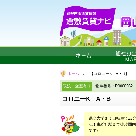
ホーム
> 【コロニーK A・B】
現況：空室有り
物件番号：R0000562
コロニーK A・B
県立大学まで自転車で22
ね！東総社駅まで徒歩圏内
です♪