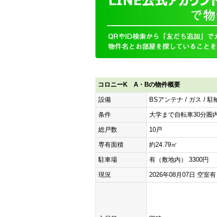
コロニーK A・Bの物件概要
設備
BSアンテナ / ガス / 
条件
大学まで自転車30分圏内 
総戸数
10戸
専有面積
約24.79㎡
駐車場
有（敷地内） 3300円
現況
2026年08月07日 空室