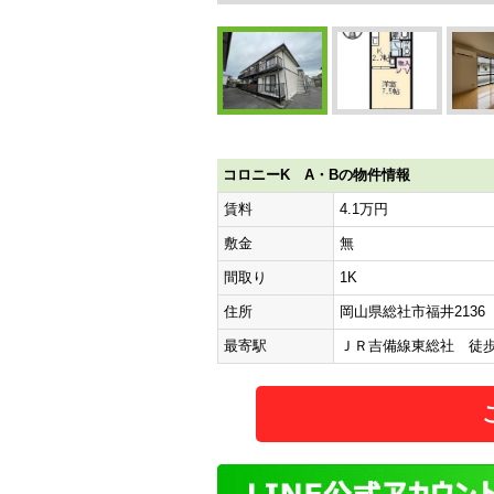
コロニーK A・Bの物件情報
賃料
4.1万円
敷金
無
間取り
1K
住所
岡山県総社市福井2136
最寄駅
ＪＲ吉備線東総社 徒歩