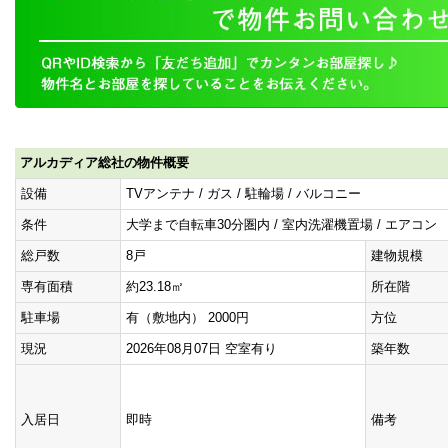
アルカディア総社の物件概要
設備
TVアンテナ / ガス / 駐輪場 / バルコニー
条件
大学まで自転車30分圏内 / 室内洗濯機置場 / エアコン
総戸数
8戸
建物規模
専有面積
約23.18㎡
所在階
駐車場
有（敷地内） 2000円
方位
現況
2026年08月07日 空室有り
築年数
入居日
即時
備考