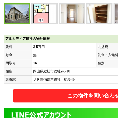
アルカディア総社の物件情報
賃料
3.5万円
共益費
敷金
無
礼金・入館
間取り
1K
種別
住所
岡山県総社市総社2-8-10
最寄駅
ＪＲ吉備線東総社 徒歩4分
この物件を問い合わ