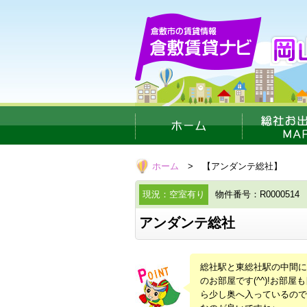
ホーム
> 【アンダンテ総社】
現況：空室有り
物件番号：R0000514
アンダンテ総社
総社駅と東総社駅の中間に
のお部屋です(^^)!お
ら少し奥へ入っているので