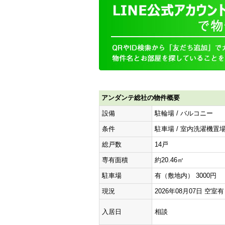
アンダンテ総社の物件概要
設備
駐輪場 / バルコニー
条件
駐車場 / 室内洗濯機置場
総戸数
14戸
専有面積
約20.46㎡
駐車場
有（敷地内） 3000円
現況
2026年08月07日 空室
入居日
相談