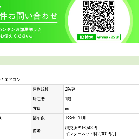
 / エアコン
建物規模
2階建
所在階
1階
方位
南
有り
築年数
1994年01月
鍵交換代16,500円
備考
インターネット料2,000円/月