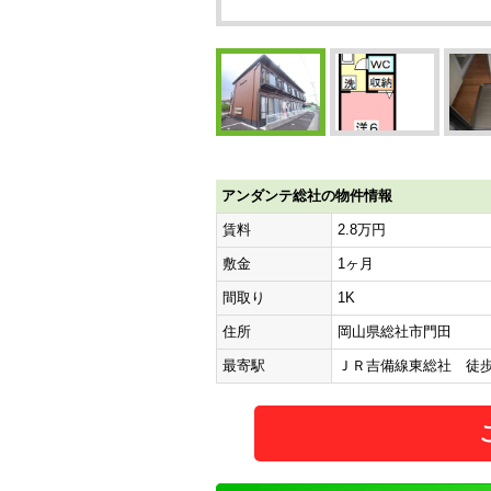
アンダンテ総社の物件情報
賃料
2.8万円
敷金
1ヶ月
間取り
1K
住所
岡山県総社市門田
最寄駅
ＪＲ吉備線東総社 徒歩