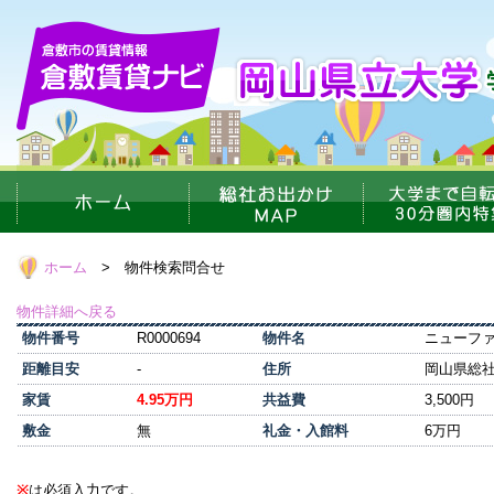
ホーム
> 物件検索問合せ
物件詳細へ戻る
物件番号
R0000694
物件名
ニューフ
距離目安
-
住所
岡山県総社
家賃
4.95万円
共益費
3,500円
敷金
無
礼金・入館料
6万円
※
は必須入力です。