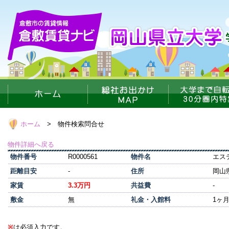
ホーム
> 物件検索問合せ
物件詳細へ戻る
物件番号
R0000561
物件名
エス
距離目安
-
住所
岡山
家賃
3.3万円
共益費
-
敷金
無
礼金・入館料
1ヶ
※
は必須入力です。