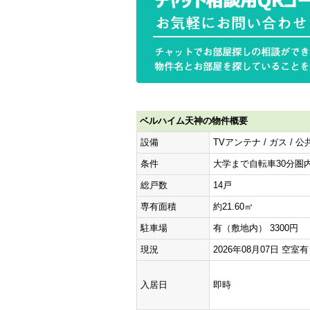
ベルハイム天神の物件概要
設備
TVアンテナ / ガス / 
条件
大学まで自転車30分圏内 
総戸数
14戸
専有面積
約21.60㎡
駐車場
有（敷地内） 3300円
現況
2026年08月07日 空室
入居日
即時