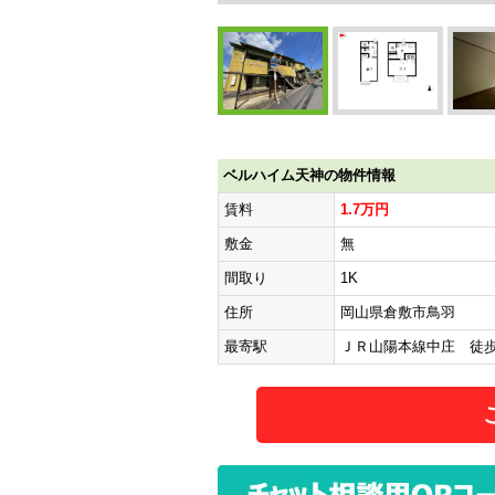
ベルハイム天神の物件情報
賃料
1.7万円
敷金
無
間取り
1K
住所
岡山県倉敷市鳥羽
最寄駅
ＪＲ山陽本線中庄 徒