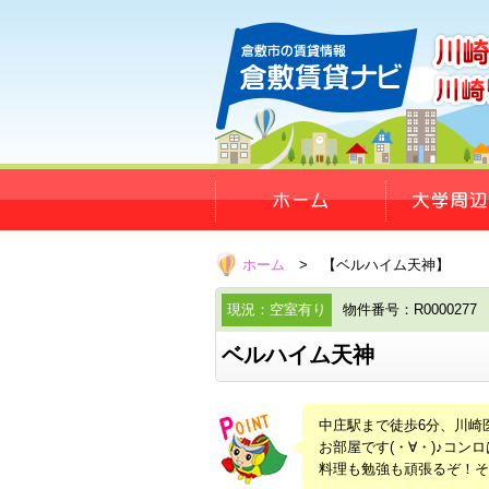
ホーム
> 【ベルハイム天神】
現況：空室有り
物件番号：R0000277
ベルハイム天神
中庄駅まで徒歩6分、川崎
お部屋です(・∀・)♪コ
料理も勉強も頑張るぞ！そ