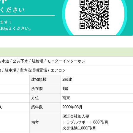
公共水道 / 公共下水 / 駐輪場 / モニターインターホン
/ 駐車場 / 室内洗濯機置場 / エアコン
建物規模
2階建
所在階
1階
方位
南東
有り
築年数
2000年03月
保証会社加入要
備考
トラブルサポート880円/月
火災保険1,000円/月