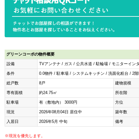
グリーンコーポの物件概要
設備
TVアンテナ / ガス / 公共水道 / 駐輪場 / モニターイ
条件
0.0物件 / 駐車場 / システムキッチン / 洗面化粧台 / 
総戸数
8戸
建物規模
専有面積
約24.75㎡
所在階
駐車場
有（敷地内） 3000円
方位
現況
2026年08月04日 居住中
築年数
入居日
2026年5月 中旬
備考
※現況を優先します。