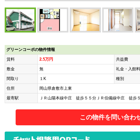
グリーンコーポの物件情報
賃料
2.5万円
共益費
敷金
無
礼金・入館
間取り
１K
種別
住所
岡山県倉敷市上東
最寄駅
ＪＲ山陽本線中庄 徒歩５５分ＪＲ伯備線中庄 徒歩
この物件を問い合わ