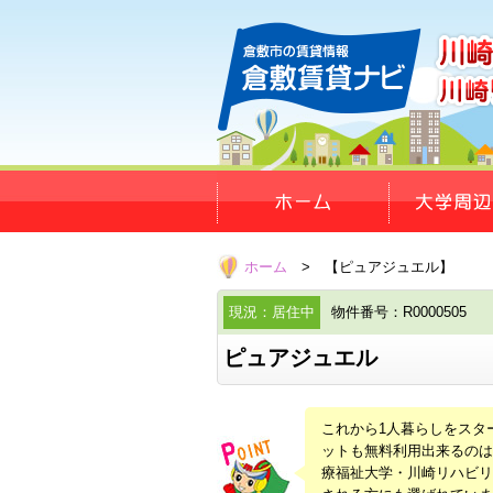
ホーム
> 【ピュアジュエル】
現況：居住中
物件番号：R0000505
ピュアジュエル
これから1人暮らしをスタ
ットも無料利用出来るのは
療福祉大学・川崎リハビリ