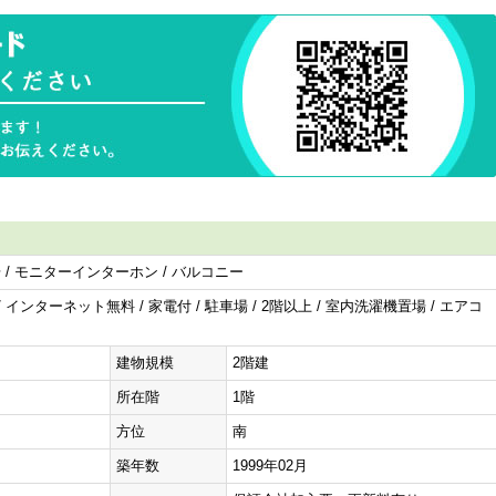
場 / モニターインターホン / バルコニー
IH / インターネット無料 / 家電付 / 駐車場 / 2階以上 / 室内洗濯機置場 / エアコ
建物規模
2階建
所在階
1階
方位
南
築年数
1999年02月