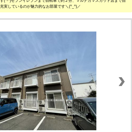
す(^-^)セブンイレブンまで自転車で約２分、マルナカマスカット店まで自
実しているのが魅力的なお部屋です＼(^_^)／