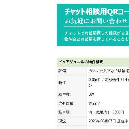
ピュアジュエルの物件概要
設備
ガス / 公共下水 / 駐輪
0.0物件 / 定額物件 / 
条件
ン
総戸数
8戸
専有面積
約22㎡
駐車場
有（敷地内） 3300円
現況
2026年08月07日 居住中